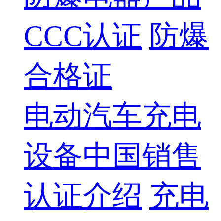
CCC认证
防爆
合格证
电动汽车充电
设备中国销售
认证介绍
充电