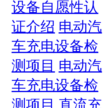
设备自愿性认
证介绍
电动汽
车充电设备检
测项目
电动汽
车充电设备检
测项目
直流充