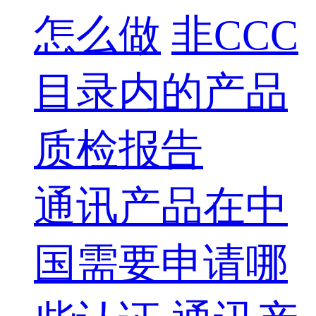
怎么做
非CCC
目录内的产品
质检报告
通讯产品在中
国需要申请哪