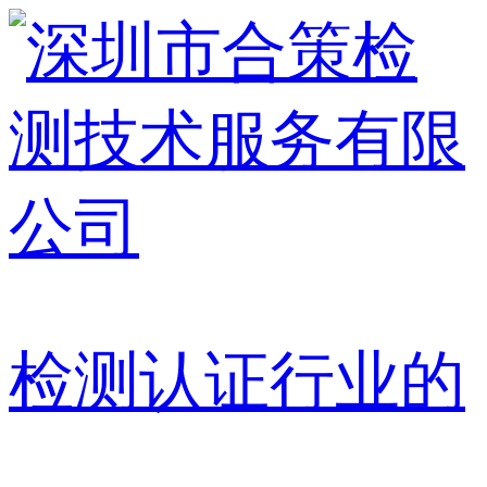
检测认证行业的