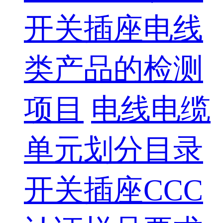
开关插座电线
类产品的检测
项目
电线电缆
单元划分目录
开关插座CCC