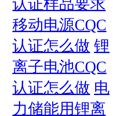
认证样品要求
移动电源CQC
认证怎么做
锂
离子电池CQC
认证怎么做
电
力储能用锂离