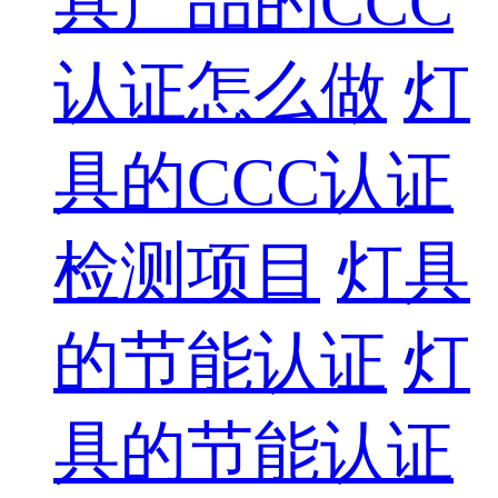
具产品的CCC
认证怎么做
灯
具的CCC认证
检测项目
灯具
的节能认证
灯
具的节能认证