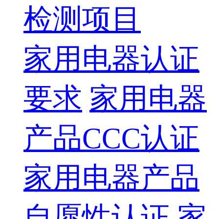
检测项目
家用电器认证
要求
家用电器
产品CCC认证
家用电器产品
自愿性认证
家