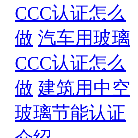
CCC认证怎么
做
汽车用玻璃
CCC认证怎么
做
建筑用中空
玻璃节能认证