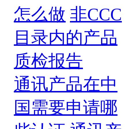
怎么做
非CCC
目录内的产品
质检报告
通讯产品在中
国需要申请哪