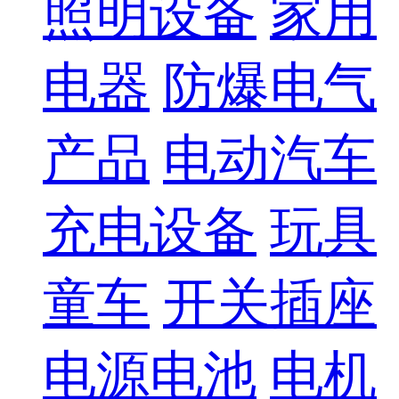
照明设备
家用
电器
防爆电气
产品
电动汽车
充电设备
玩具
童车
开关插座
电源电池
电机