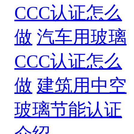
CCC认证怎么
做
汽车用玻璃
CCC认证怎么
做
建筑用中空
玻璃节能认证