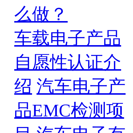
么做？
车载电子产品
自愿性认证介
绍
汽车电子产
品EMC检测项