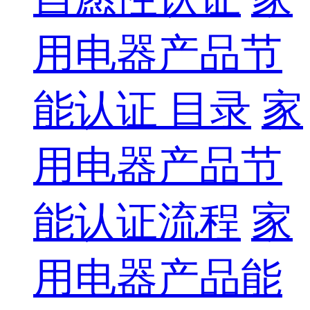
用电器产品节
能认证 目录
家
用电器产品节
能认证流程
家
用电器产品能