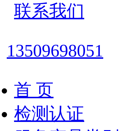
联系我们
13509698051
首 页
检测认证