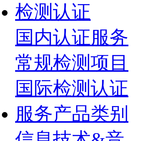
检测认证
国内认证服务
常规检测项目
国际检测认证
服务产品类别
信息技术&音