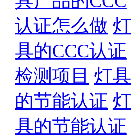
具产品的CCC
认证怎么做
灯
具的CCC认证
检测项目
灯具
的节能认证
灯
具的节能认证