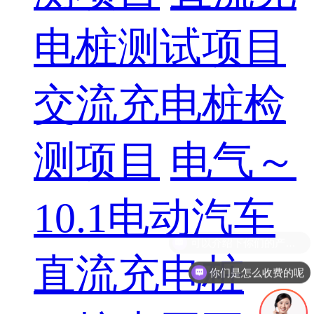
电桩测试项目
交流充电桩检
测项目
电气～
10.1电动汽车
直流充电桩
你们是怎么收费的呢