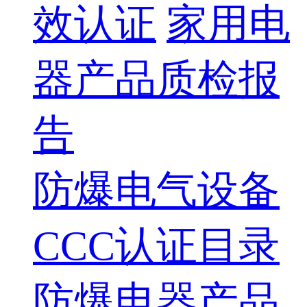
效认证
家用电
器产品质检报
告
防爆电气设备
CCC认证目录
防爆电器产品