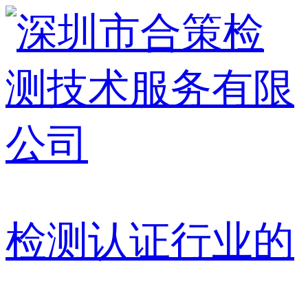
检测认证行业的