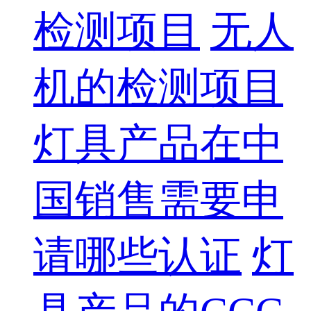
检测项目
无人
机的检测项目
灯具产品在中
国销售需要申
请哪些认证
灯