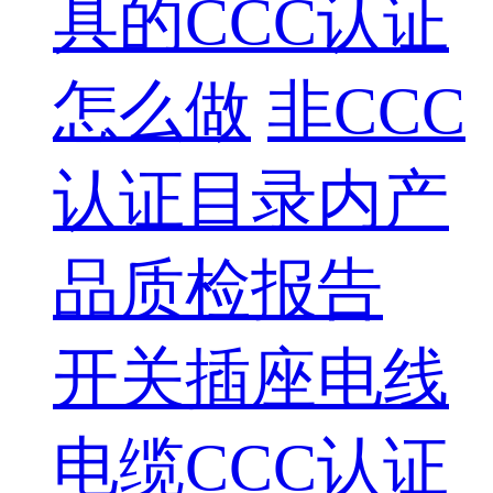
具的CCC认证
怎么做
非CCC
认证目录内产
品质检报告
开关插座电线
电缆CCC认证