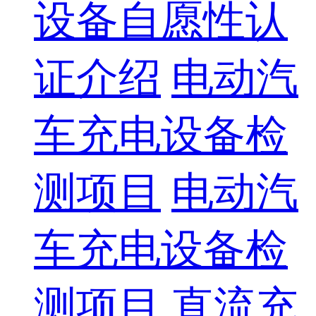
设备自愿性认
证介绍
电动汽
车充电设备检
测项目
电动汽
车充电设备检
测项目
直流充