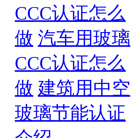
CCC认证怎么
做
汽车用玻璃
CCC认证怎么
做
建筑用中空
玻璃节能认证