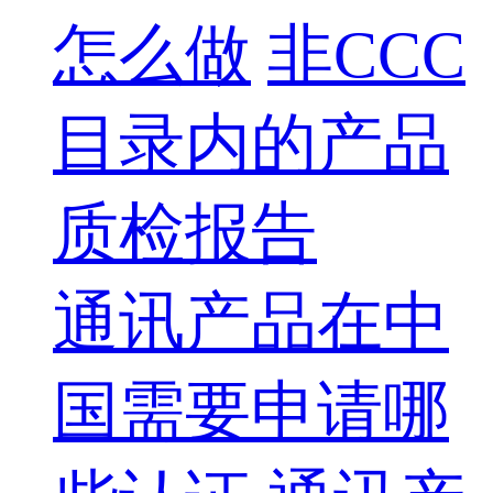
怎么做
非CCC
目录内的产品
质检报告
通讯产品在中
国需要申请哪