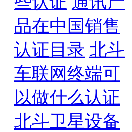
些认证
通讯产
品在中国销售
认证目录
北斗
车联网终端可
以做什么认证
北斗卫星设备