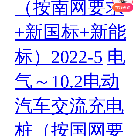
（按南网要求
+新国标+新能
标）2022-5
电
气～10.2电动
汽车交流充电
桩（按国网要