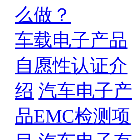
么做？
车载电子产品
自愿性认证介
绍
汽车电子产
品EMC检测项