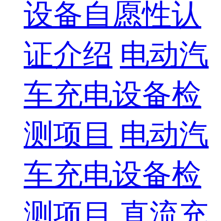
设备自愿性认
证介绍
电动汽
车充电设备检
测项目
电动汽
车充电设备检
测项目
直流充