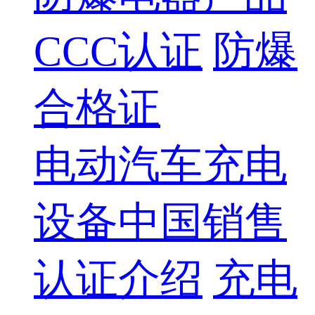
CCC认证
防爆
合格证
电动汽车充电
设备中国销售
认证介绍
充电