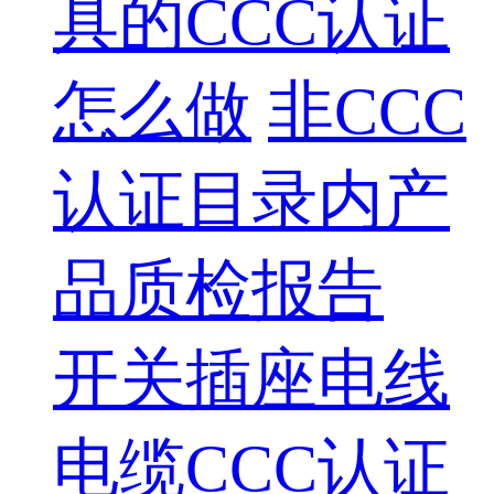
具的CCC认证
怎么做
非CCC
认证目录内产
品质检报告
开关插座电线
电缆CCC认证