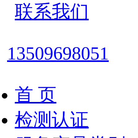
联系我们
13509698051
首 页
检测认证