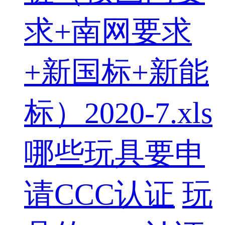
求+南网要求
+新国标+新能
标）2020-7.xls
哪些玩具要申
请CCC认证
玩