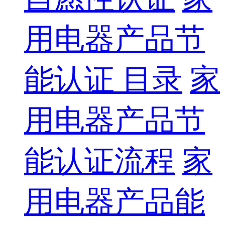
用电器产品节
能认证 目录
家
用电器产品节
能认证流程
家
用电器产品能