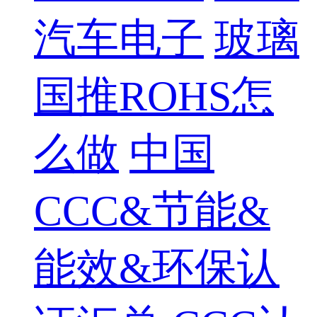
汽车电子
玻璃
国推ROHS怎
么做
中国
CCC&节能&
能效&环保认