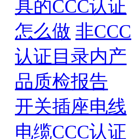
具的CCC认证
怎么做
非CCC
认证目录内产
品质检报告
开关插座电线
电缆CCC认证