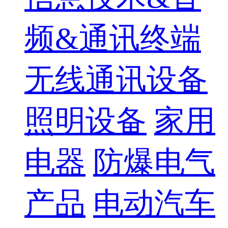
频&通讯终端
无线通讯设备
照明设备
家用
电器
防爆电气
产品
电动汽车