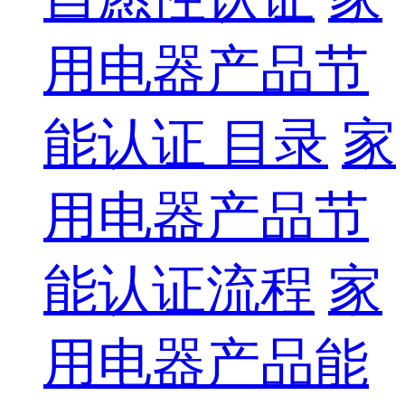
用电器产品节
能认证 目录
家
用电器产品节
能认证流程
家
用电器产品能