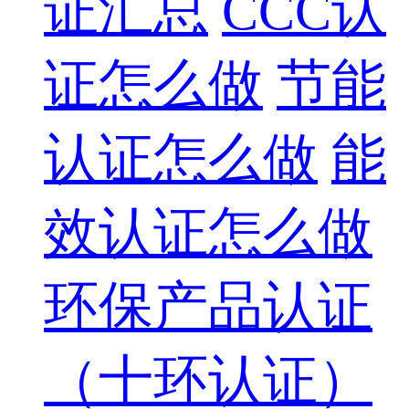
证汇总
CCC认
证怎么做
节能
认证怎么做
能
效认证怎么做
环保产品认证
（十环认证）