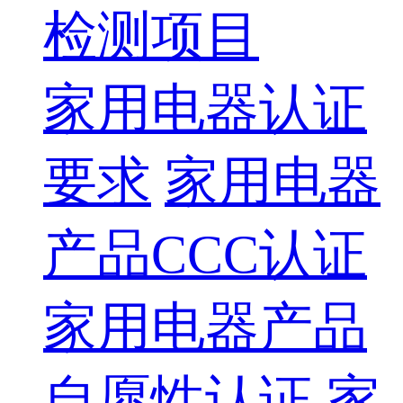
检测项目
家用电器认证
要求
家用电器
产品CCC认证
家用电器产品
自愿性认证
家