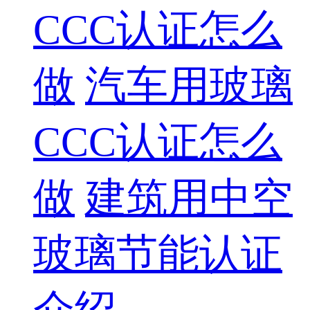
CCC认证怎么
做
汽车用玻璃
CCC认证怎么
做
建筑用中空
玻璃节能认证