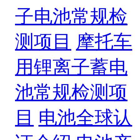
子电池常规检
测项目
摩托车
用锂离子蓄电
池常规检测项
目
电池全球认