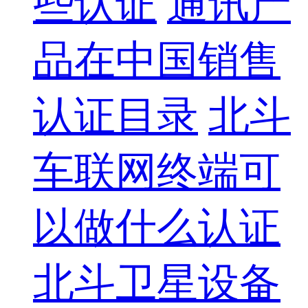
些认证
通讯产
品在中国销售
认证目录
北斗
车联网终端可
以做什么认证
北斗卫星设备