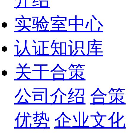
介绍
实验室中心
认证知识库
关于合策
公司介绍
合策
优势
企业文化