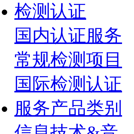
检测认证
国内认证服务
常规检测项目
国际检测认证
服务产品类别
信息技术&音