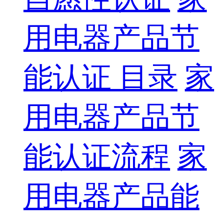
用电器产品节
能认证 目录
家
用电器产品节
能认证流程
家
用电器产品能