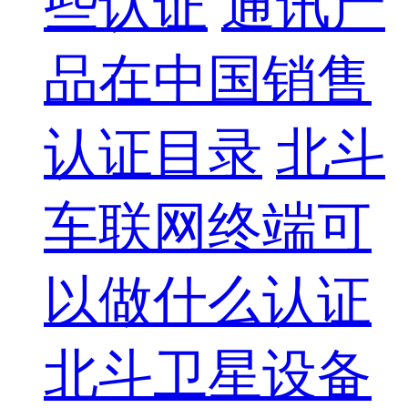
些认证
通讯产
品在中国销售
认证目录
北斗
车联网终端可
以做什么认证
北斗卫星设备