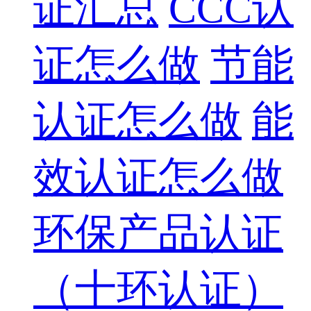
证汇总
CCC认
证怎么做
节能
认证怎么做
能
效认证怎么做
环保产品认证
（十环认证）