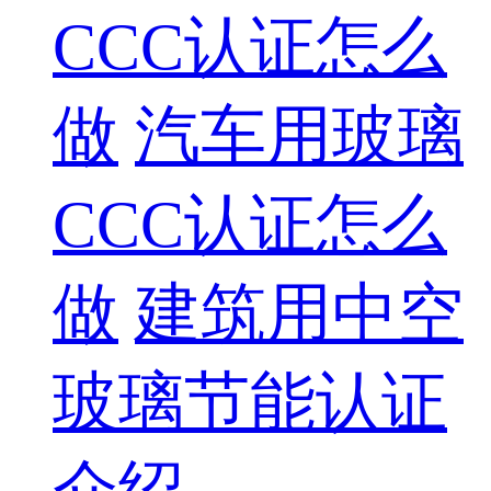
CCC认证怎么
做
汽车用玻璃
CCC认证怎么
做
建筑用中空
玻璃节能认证