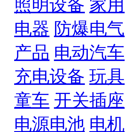
照明设备
家用
电器
防爆电气
产品
电动汽车
充电设备
玩具
童车
开关插座
电源电池
电机