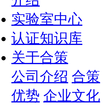
介绍
实验室中心
认证知识库
关于合策
公司介绍
合策
优势
企业文化