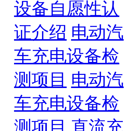
设备自愿性认
证介绍
电动汽
车充电设备检
测项目
电动汽
车充电设备检
测项目
直流充