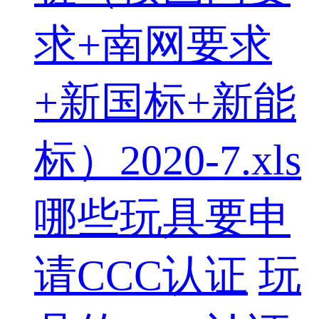
求+南网要求
+新国标+新能
标）2020-7.xls
哪些玩具要申
请CCC认证
玩