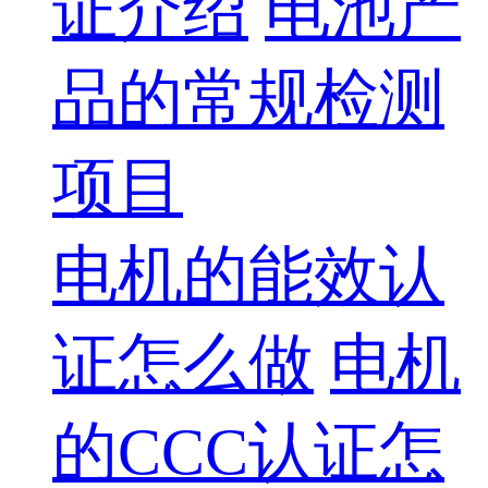
证介绍
电池产
品的常规检测
项目
电机的能效认
证怎么做
电机
的CCC认证怎