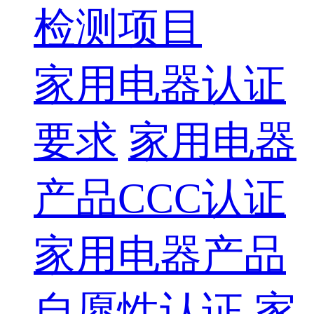
检测项目
家用电器认证
要求
家用电器
产品CCC认证
家用电器产品
自愿性认证
家