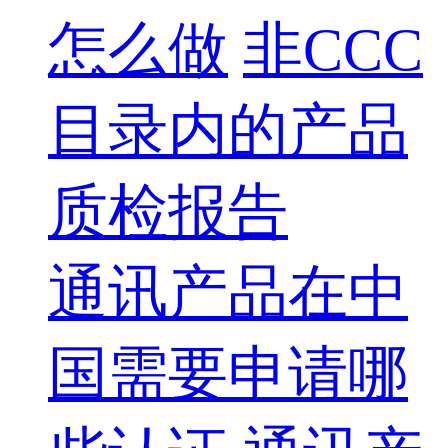
怎么做
非CCC
目录内的产品
质检报告
通讯产品在中
国需要申请哪