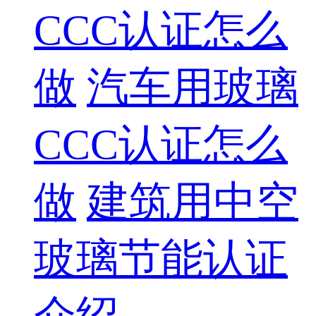
CCC认证怎么
做
汽车用玻璃
CCC认证怎么
做
建筑用中空
玻璃节能认证