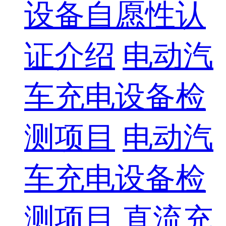
设备自愿性认
证介绍
电动汽
车充电设备检
测项目
电动汽
车充电设备检
测项目
直流充