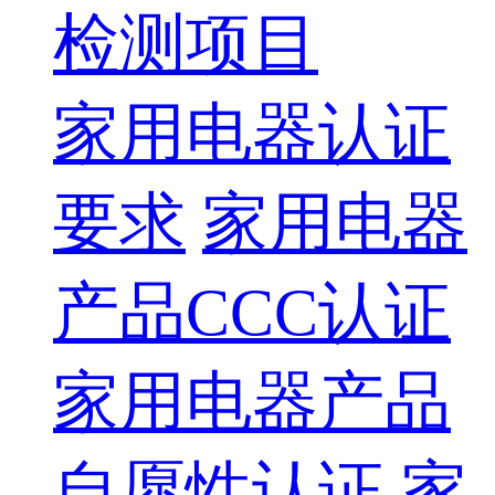
检测项目
家用电器认证
要求
家用电器
产品CCC认证
家用电器产品
自愿性认证
家