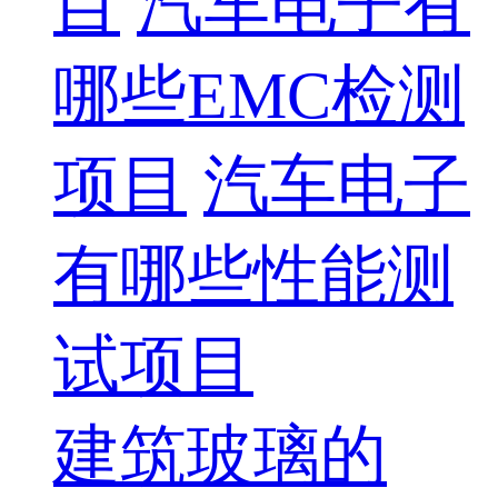
目
汽车电子有
哪些EMC检测
项目
汽车电子
有哪些性能测
试项目
建筑玻璃的