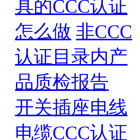
具的CCC认证
怎么做
非CCC
认证目录内产
品质检报告
开关插座电线
电缆CCC认证