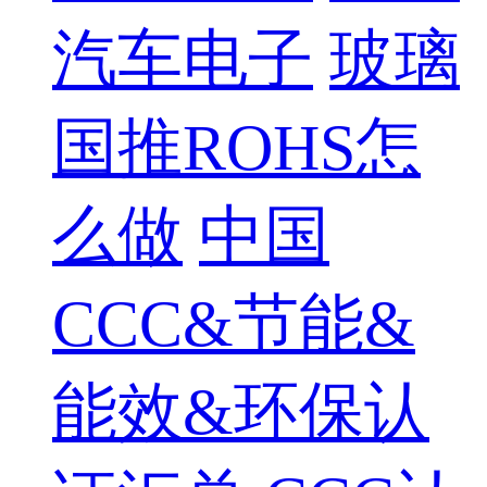
汽车电子
玻璃
国推ROHS怎
么做
中国
CCC&节能&
能效&环保认