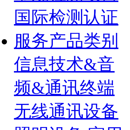
国际检测认证
服务产品类别
信息技术&音
频&通讯终端
无线通讯设备