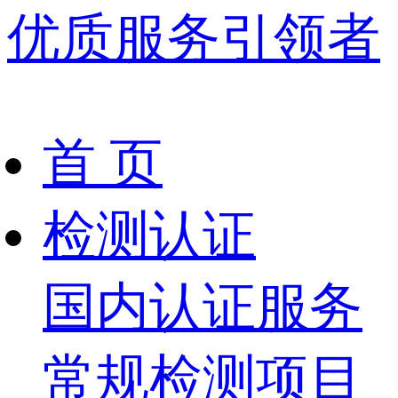
优质服务引领者
首 页
检测认证
国内认证服务
常规检测项目