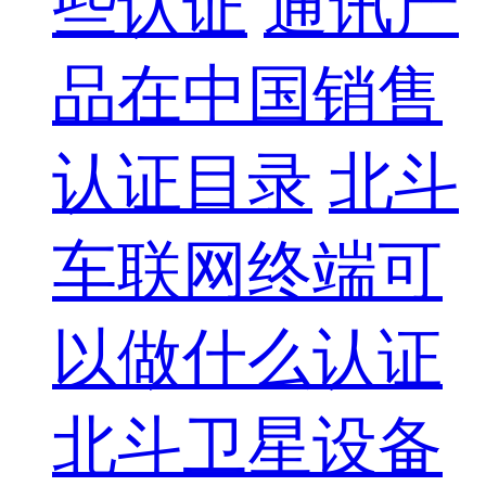
些认证
通讯产
品在中国销售
认证目录
北斗
车联网终端可
以做什么认证
北斗卫星设备