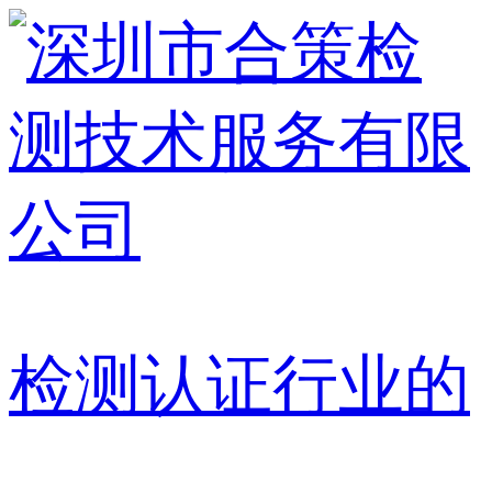
检测认证行业的