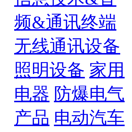
频&通讯终端
无线通讯设备
照明设备
家用
电器
防爆电气
产品
电动汽车