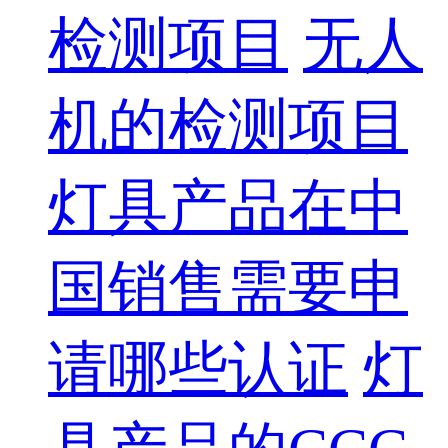
检测项目
无人
机的检测项目
灯具产品在中
国销售需要申
请哪些认证
灯