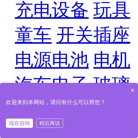
充电设备
玩具
童车
开关插座
电源电池
电机
汽车电子
玻璃
×
欢迎来到本网站，请问有什么可以帮您？
实验室中心
现在咨询
稍后再说
认证知识库