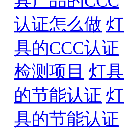
具产品的CCC
认证怎么做
灯
具的CCC认证
检测项目
灯具
的节能认证
灯
具的节能认证