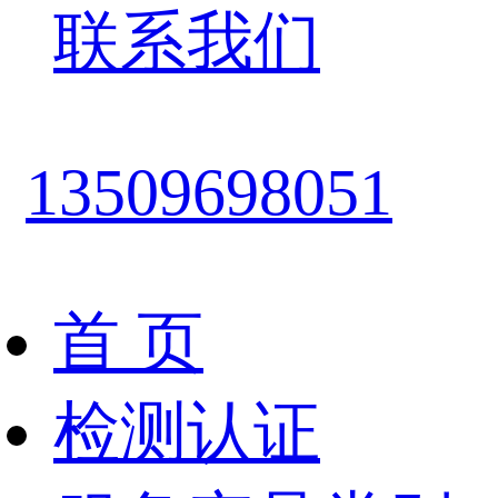
联系我们
13509698051
首 页
检测认证