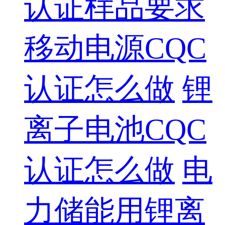
认证样品要求
移动电源CQC
认证怎么做
锂
离子电池CQC
认证怎么做
电
力储能用锂离