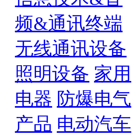
频&通讯终端
无线通讯设备
照明设备
家用
电器
防爆电气
产品
电动汽车