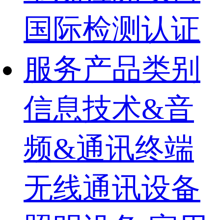
国际检测认证
服务产品类别
信息技术&音
频&通讯终端
无线通讯设备