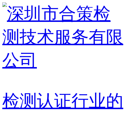
检测认证行业的