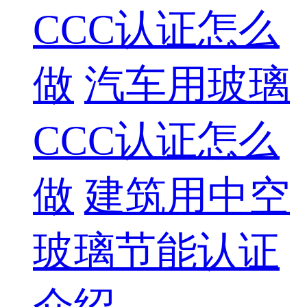
CCC认证怎么
做
汽车用玻璃
CCC认证怎么
做
建筑用中空
玻璃节能认证