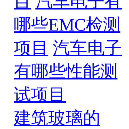
目
汽车电子有
哪些EMC检测
项目
汽车电子
有哪些性能测
试项目
建筑玻璃的