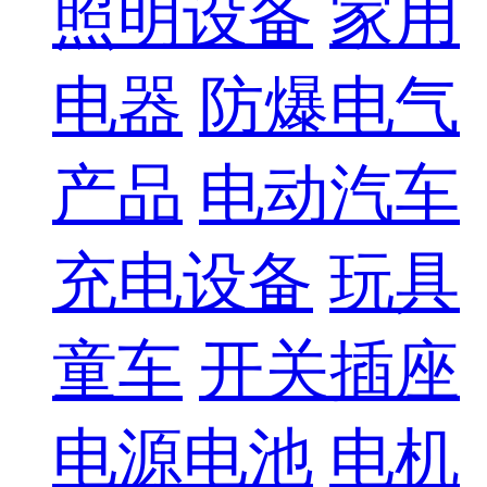
照明设备
家用
电器
防爆电气
产品
电动汽车
充电设备
玩具
童车
开关插座
电源电池
电机