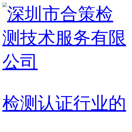
检测认证行业的