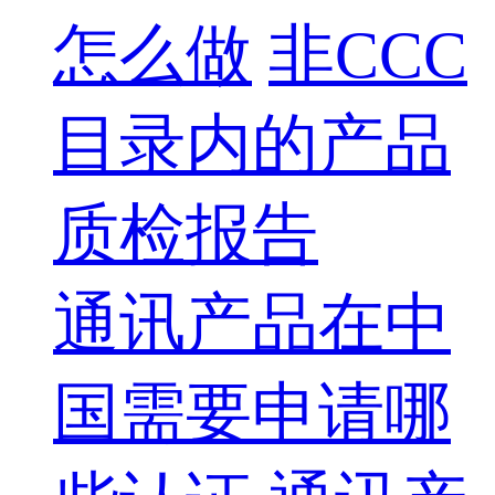
怎么做
非CCC
目录内的产品
质检报告
通讯产品在中
国需要申请哪