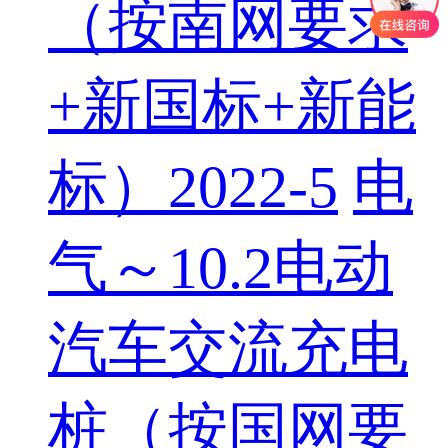
（按南网要求
+新国标+新能
标）2022-5
电
气～10.2电动
汽车交流充电
桩（按国网要