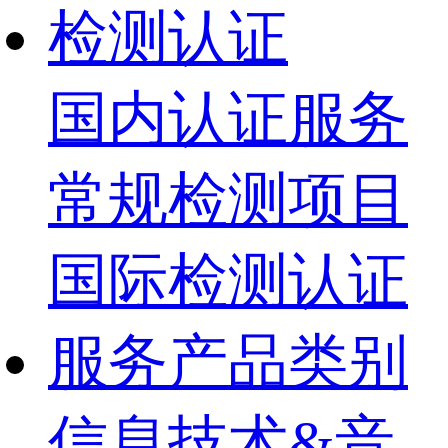
检测认证
国内认证服务
常规检测项目
国际检测认证
服务产品类别
信息技术&音