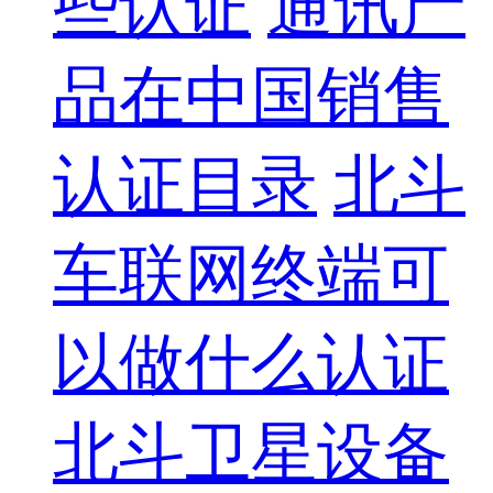
些认证
通讯产
品在中国销售
认证目录
北斗
车联网终端可
以做什么认证
北斗卫星设备