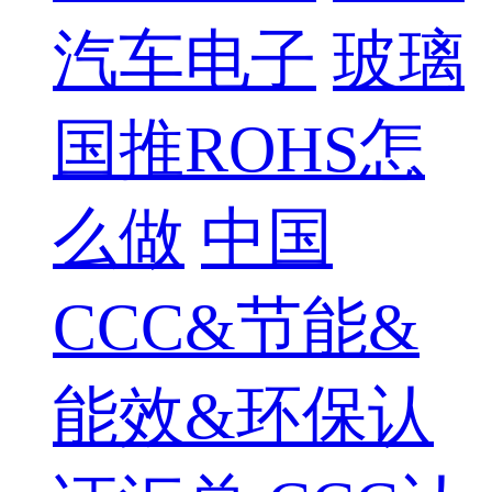
汽车电子
玻璃
国推ROHS怎
么做
中国
CCC&节能&
能效&环保认