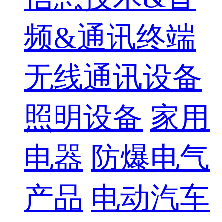
频&通讯终端
无线通讯设备
照明设备
家用
电器
防爆电气
产品
电动汽车