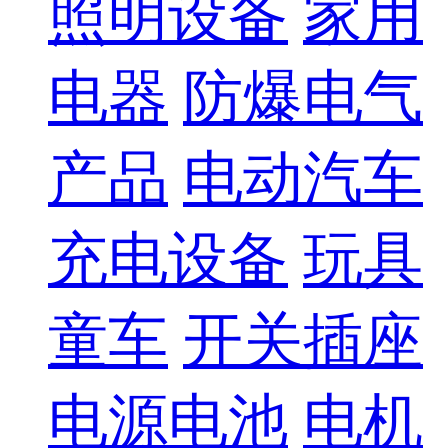
照明设备
家用
电器
防爆电气
产品
电动汽车
充电设备
玩具
童车
开关插座
电源电池
电机