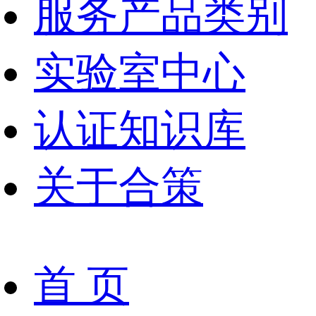
服务产品类别
实验室中心
认证知识库
关于合策
首 页