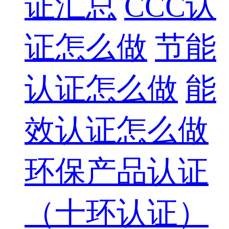
证汇总
CCC认
证怎么做
节能
认证怎么做
能
效认证怎么做
环保产品认证
（十环认证）