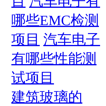
目
汽车电子有
哪些EMC检测
项目
汽车电子
有哪些性能测
试项目
建筑玻璃的