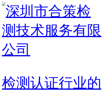
检测认证行业的