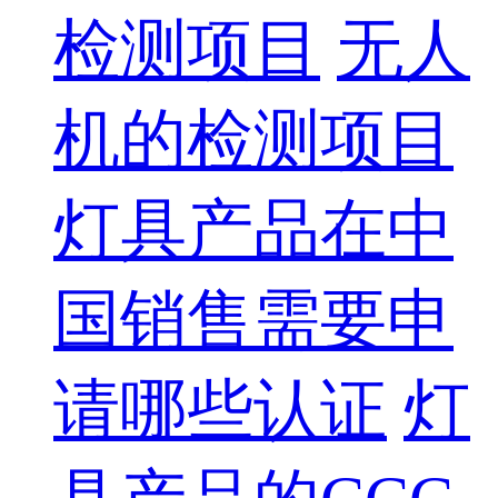
检测项目
无人
机的检测项目
灯具产品在中
国销售需要申
请哪些认证
灯