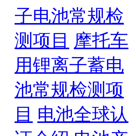
子电池常规检
测项目
摩托车
用锂离子蓄电
池常规检测项
目
电池全球认