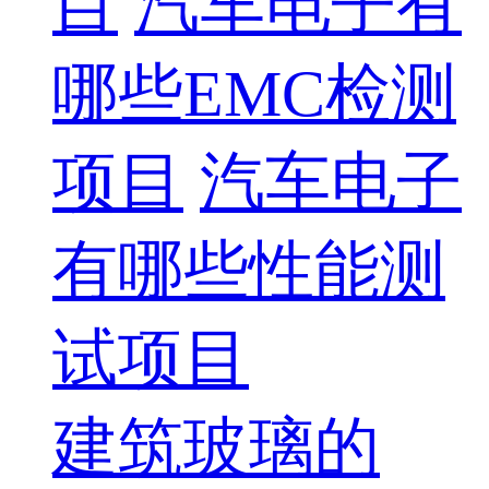
目
汽车电子有
哪些EMC检测
项目
汽车电子
有哪些性能测
试项目
建筑玻璃的