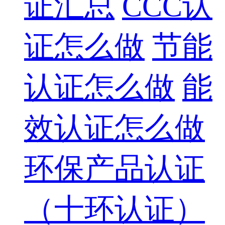
证汇总
CCC认
证怎么做
节能
认证怎么做
能
效认证怎么做
环保产品认证
（十环认证）