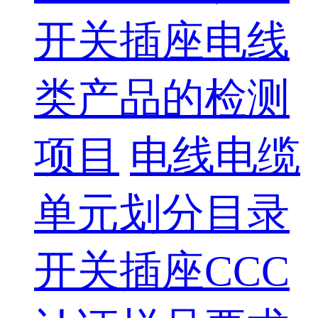
开关插座电线
类产品的检测
项目
电线电缆
单元划分目录
开关插座CCC