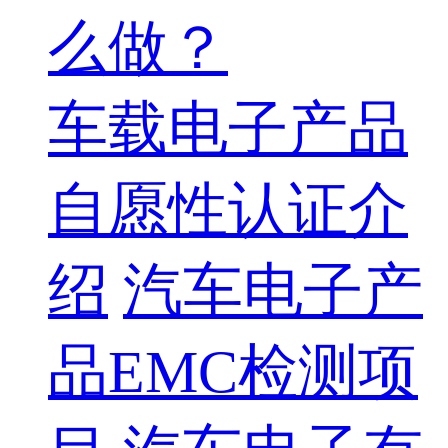
么做？
车载电子产品
自愿性认证介
绍
汽车电子产
品EMC检测项