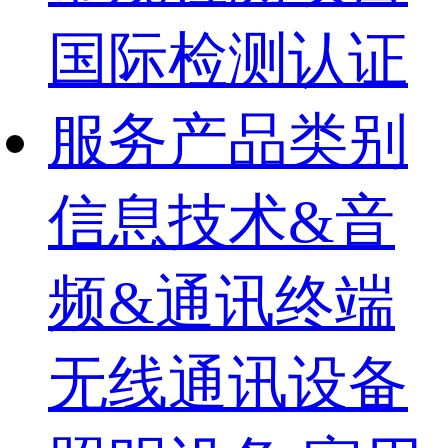
国际检测认证
服务产品类别
信息技术&音
频&通讯终端
无线通讯设备