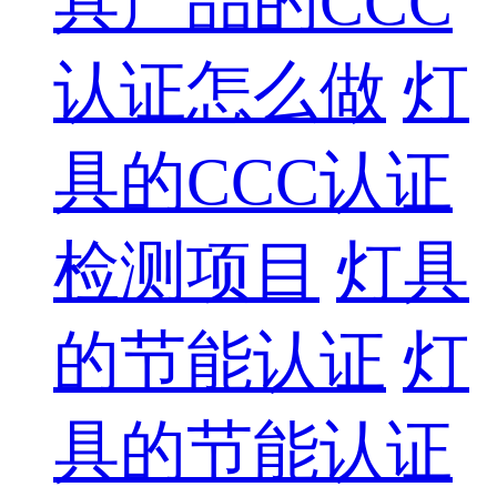
具产品的CCC
认证怎么做
灯
具的CCC认证
检测项目
灯具
的节能认证
灯
具的节能认证