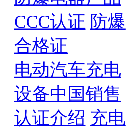
CCC认证
防爆
合格证
电动汽车充电
设备中国销售
认证介绍
充电