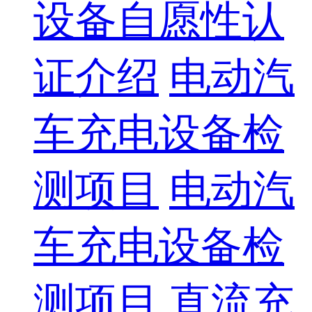
设备自愿性认
证介绍
电动汽
车充电设备检
测项目
电动汽
车充电设备检
测项目
直流充