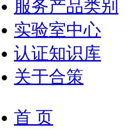
服务产品类别
实验室中心
认证知识库
关于合策
首 页