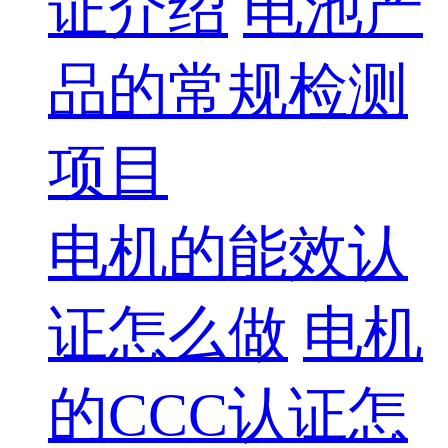
证介绍
电池产
品的常规检测
项目
电机的能效认
证怎么做
电机
的CCC认证怎