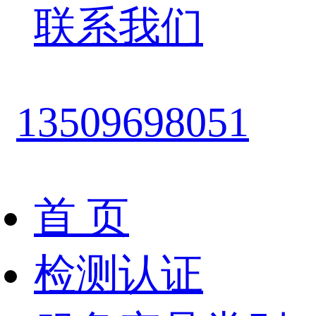
联系我们
13509698051
首 页
检测认证