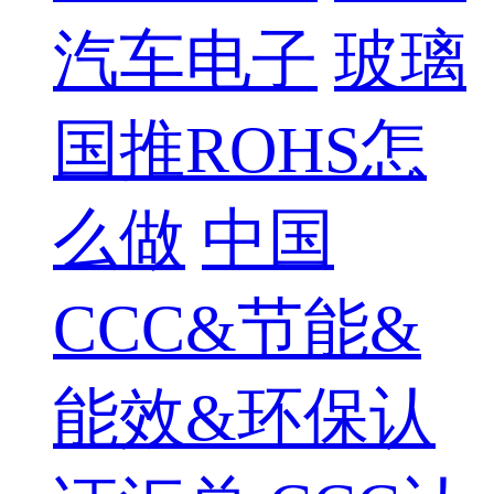
汽车电子
玻璃
国推ROHS怎
么做
中国
CCC&节能&
能效&环保认