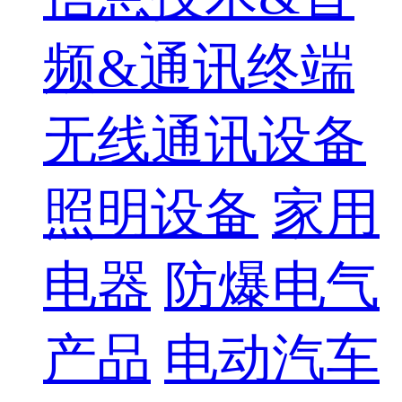
频&通讯终端
无线通讯设备
照明设备
家用
电器
防爆电气
产品
电动汽车