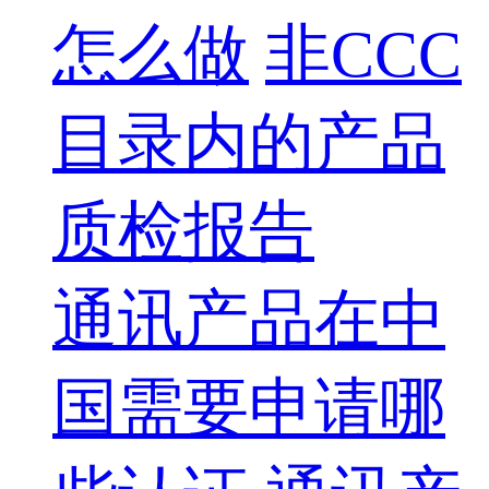
怎么做
非CCC
目录内的产品
质检报告
通讯产品在中
国需要申请哪