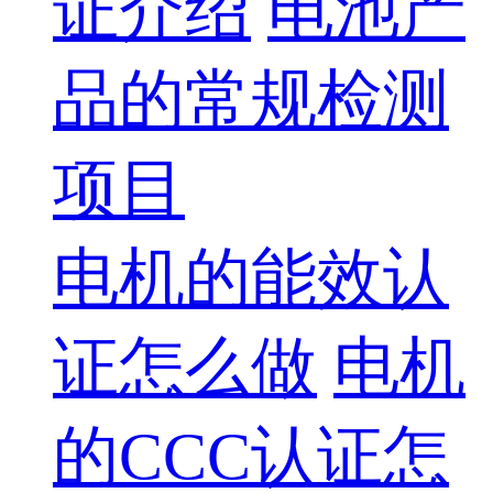
证介绍
电池产
品的常规检测
项目
电机的能效认
证怎么做
电机
的CCC认证怎