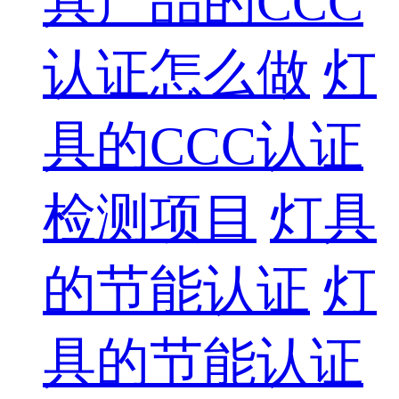
具产品的CCC
认证怎么做
灯
具的CCC认证
检测项目
灯具
的节能认证
灯
具的节能认证