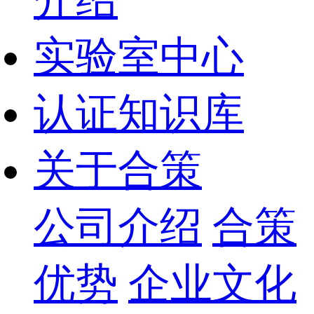
介绍
实验室中心
认证知识库
关于合策
公司介绍
合策
优势
企业文化