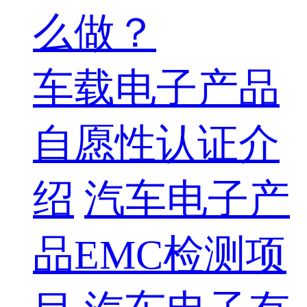
么做？
车载电子产品
自愿性认证介
绍
汽车电子产
品EMC检测项