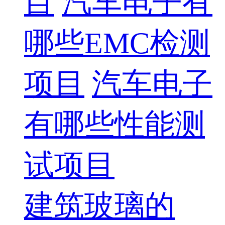
目
汽车电子有
哪些EMC检测
项目
汽车电子
有哪些性能测
试项目
建筑玻璃的