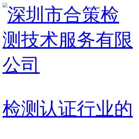
检测认证行业的