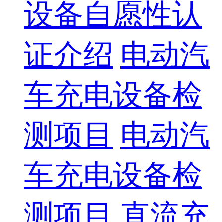
设备自愿性认
证介绍
电动汽
车充电设备检
测项目
电动汽
车充电设备检
测项目
直流充