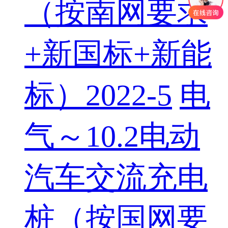
（按南网要求
+新国标+新能
标）2022-5
电
气～10.2电动
汽车交流充电
桩（按国网要