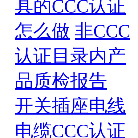
具的CCC认证
怎么做
非CCC
认证目录内产
品质检报告
开关插座电线
电缆CCC认证