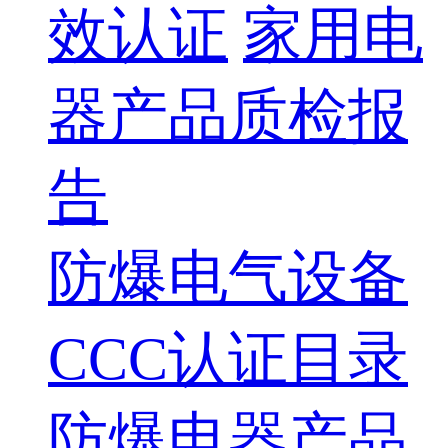
效认证
家用电
器产品质检报
告
防爆电气设备
CCC认证目录
防爆电器产品