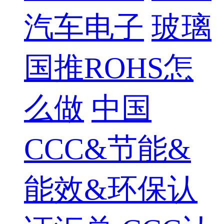
汽车电子
玻璃
国推ROHS怎
么做
中国
CCC&节能&
能效&环保认