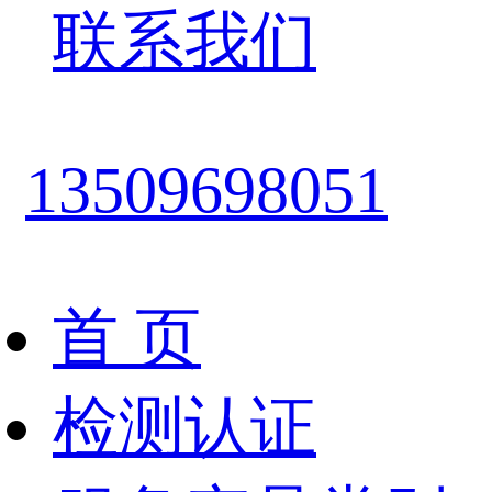
联系我们
13509698051
首 页
检测认证