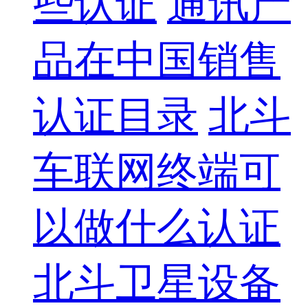
些认证
通讯产
品在中国销售
认证目录
北斗
车联网终端可
以做什么认证
北斗卫星设备