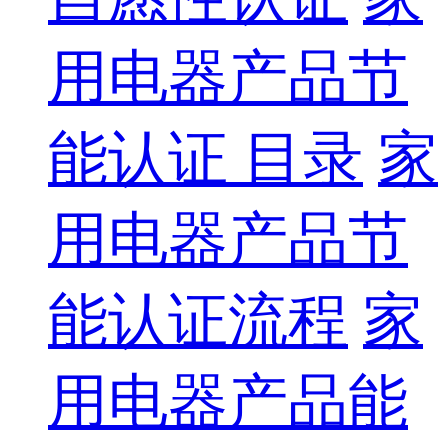
用电器产品节
能认证 目录
家
用电器产品节
能认证流程
家
用电器产品能