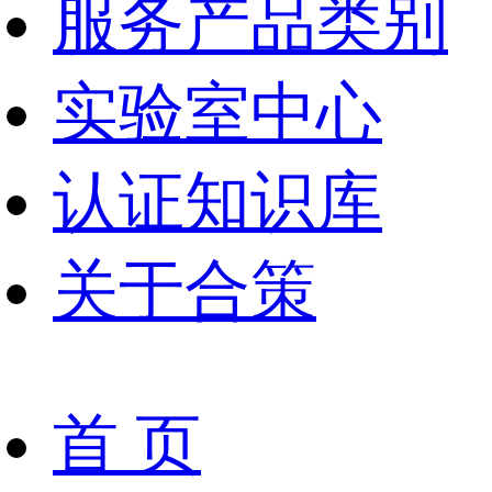
服务产品类别
实验室中心
认证知识库
关于合策
首 页