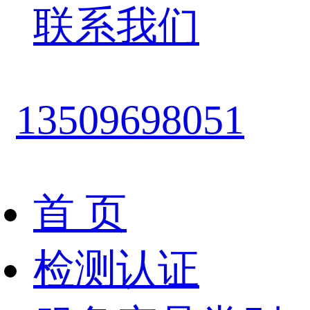
联系我们
13509698051
首 页
检测认证