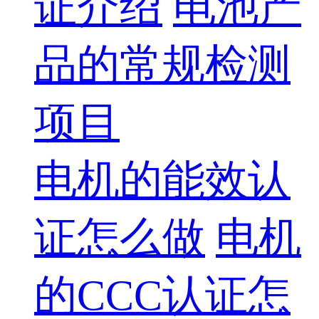
证介绍
电池产
品的常规检测
项目
电机的能效认
证怎么做
电机
的CCC认证怎