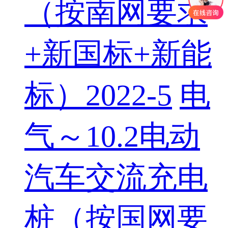
（按南网要求
+新国标+新能
标）2022-5
电
气～10.2电动
汽车交流充电
桩（按国网要