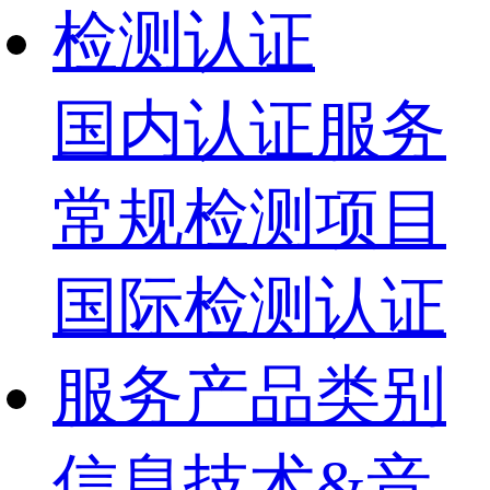
检测认证
国内认证服务
常规检测项目
国际检测认证
服务产品类别
信息技术&音