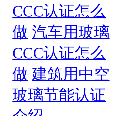
CCC认证怎么
做
汽车用玻璃
CCC认证怎么
做
建筑用中空
玻璃节能认证