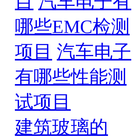
目
汽车电子有
哪些EMC检测
项目
汽车电子
有哪些性能测
试项目
建筑玻璃的