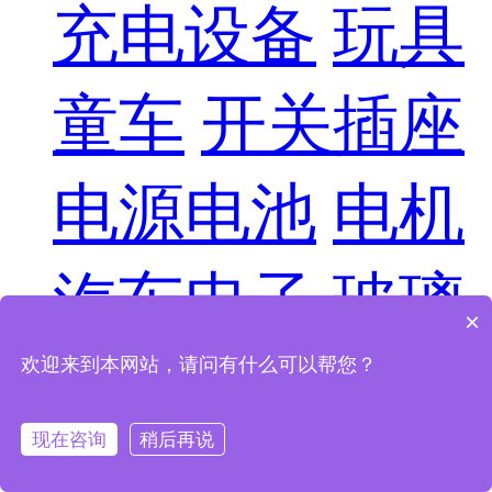
充电设备
玩具
童车
开关插座
电源电池
电机
汽车电子
玻璃
×
欢迎来到本网站，请问有什么可以帮您？
实验室中心
现在咨询
稍后再说
认证知识库