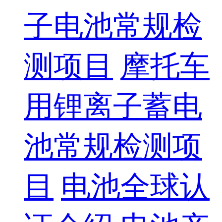
子电池常规检
测项目
摩托车
用锂离子蓄电
池常规检测项
目
电池全球认