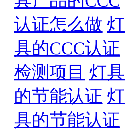
具产品的CCC
认证怎么做
灯
具的CCC认证
检测项目
灯具
的节能认证
灯
具的节能认证