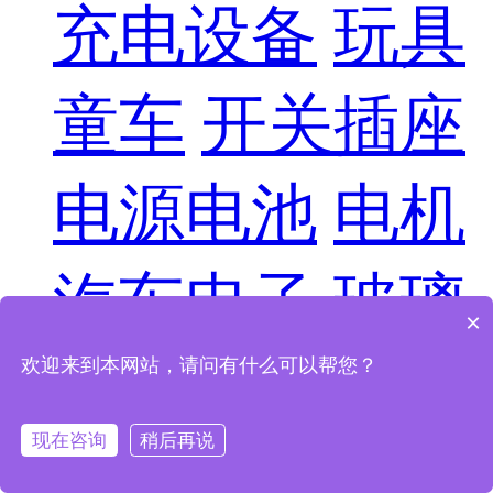
充电设备
玩具
童车
开关插座
电源电池
电机
汽车电子
玻璃
×
欢迎来到本网站，请问有什么可以帮您？
实验室中心
现在咨询
稍后再说
认证知识库