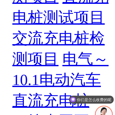
电桩测试项目
交流充电桩检
测项目
电气～
10.1电动汽车
直流充电桩
你们是怎么收费的呢