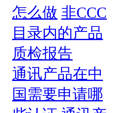
怎么做
非CCC
目录内的产品
质检报告
通讯产品在中
国需要申请哪