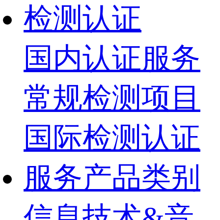
检测认证
国内认证服务
常规检测项目
国际检测认证
服务产品类别
信息技术&音