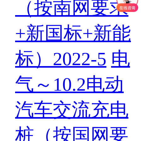
（按南网要求
+新国标+新能
标）2022-5
电
气～10.2电动
汽车交流充电
桩（按国网要