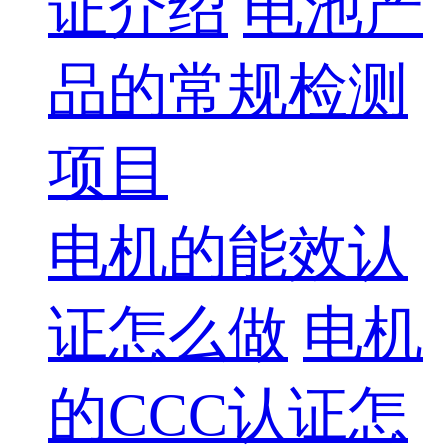
证介绍
电池产
品的常规检测
项目
电机的能效认
证怎么做
电机
的CCC认证怎