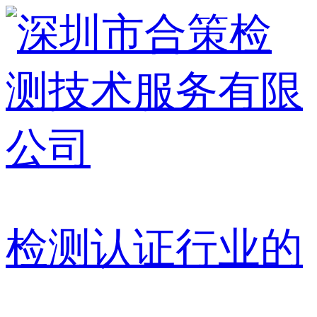
检测认证行业的