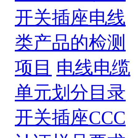
开关插座电线
类产品的检测
项目
电线电缆
单元划分目录
开关插座CCC