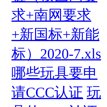
求+南网要求
+新国标+新能
标）2020-7.xls
哪些玩具要申
请CCC认证
玩