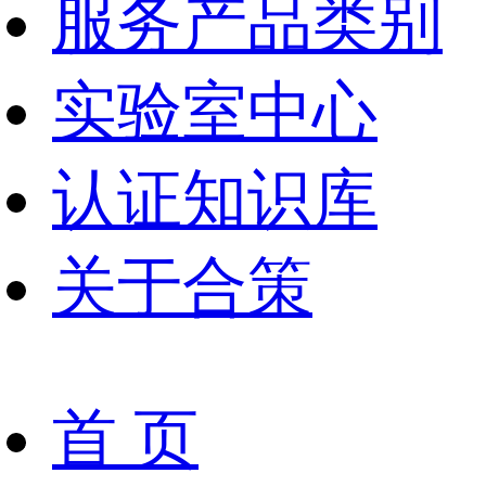
服务产品类别
实验室中心
认证知识库
关于合策
首 页