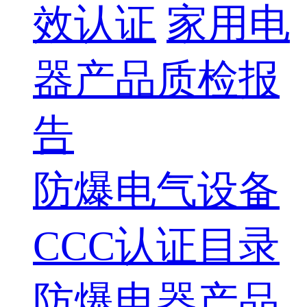
效认证
家用电
器产品质检报
告
防爆电气设备
CCC认证目录
防爆电器产品