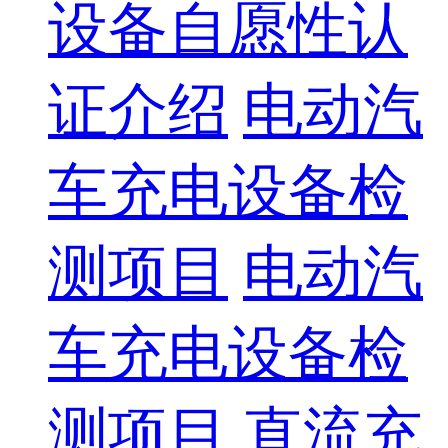
设备自愿性认
证介绍
电动汽
车充电设备检
测项目
电动汽
车充电设备检
测项目
直流充