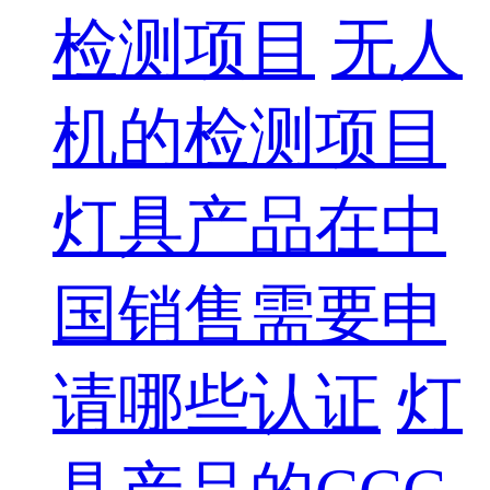
检测项目
无人
机的检测项目
灯具产品在中
国销售需要申
请哪些认证
灯