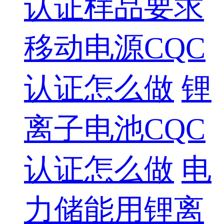
认证样品要求
移动电源CQC
认证怎么做
锂
离子电池CQC
认证怎么做
电
力储能用锂离