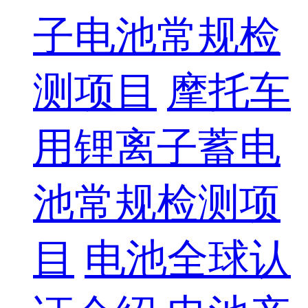
子电池常规检
测项目
摩托车
用锂离子蓄电
池常规检测项
目
电池全球认