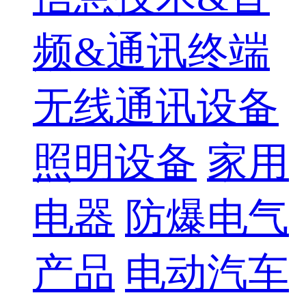
频&通讯终端
无线通讯设备
照明设备
家用
电器
防爆电气
产品
电动汽车