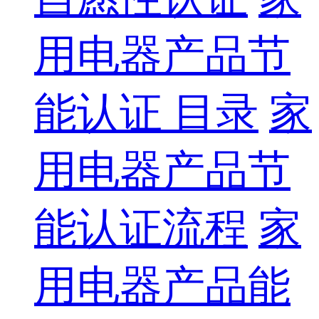
用电器产品节
能认证 目录
家
用电器产品节
能认证流程
家
用电器产品能