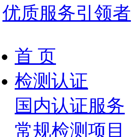
优质服务引领者
首 页
检测认证
国内认证服务
常规检测项目