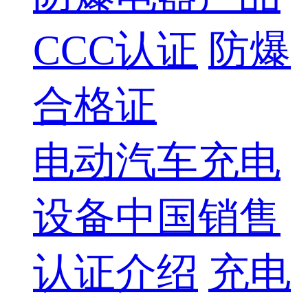
CCC认证
防爆
合格证
电动汽车充电
设备中国销售
认证介绍
充电