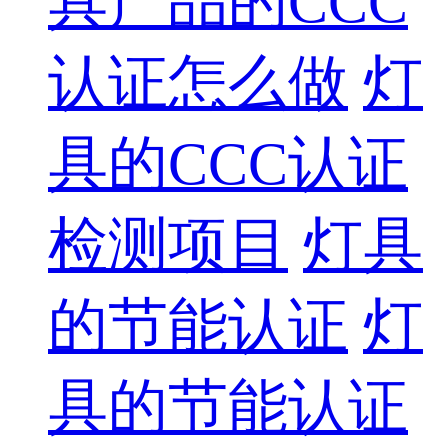
具产品的CCC
认证怎么做
灯
具的CCC认证
检测项目
灯具
的节能认证
灯
具的节能认证