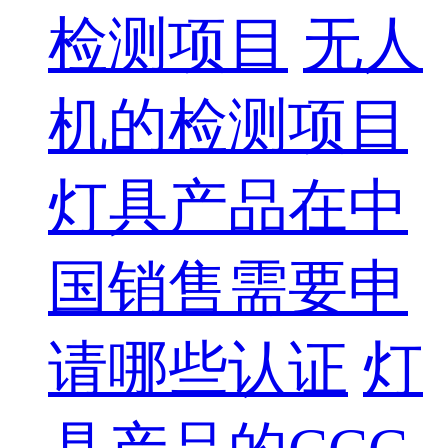
检测项目
无人
机的检测项目
灯具产品在中
国销售需要申
请哪些认证
灯