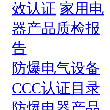
效认证
家用电
器产品质检报
告
防爆电气设备
CCC认证目录
防爆电器产品