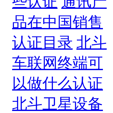
些认证
通讯产
品在中国销售
认证目录
北斗
车联网终端可
以做什么认证
北斗卫星设备