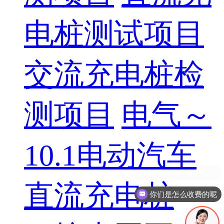
电桩测试项目
交流充电桩检
测项目
电气～
10.1电动汽车
直流充电桩
你们是怎么收费的呢