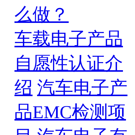
么做？
车载电子产品
自愿性认证介
绍
汽车电子产
品EMC检测项