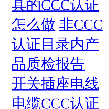
具的CCC认证
怎么做
非CCC
认证目录内产
品质检报告
开关插座电线
电缆CCC认证