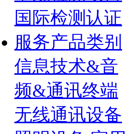
国际检测认证
服务产品类别
信息技术&音
频&通讯终端
无线通讯设备