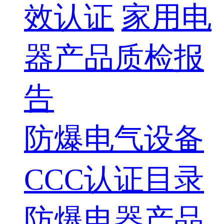
效认证
家用电
器产品质检报
告
防爆电气设备
CCC认证目录
防爆电器产品