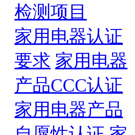
检测项目
家用电器认证
要求
家用电器
产品CCC认证
家用电器产品
自愿性认证
家