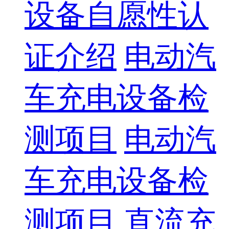
设备自愿性认
证介绍
电动汽
车充电设备检
测项目
电动汽
车充电设备检
测项目
直流充