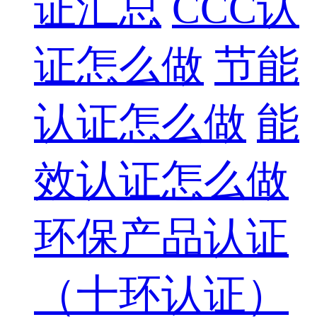
证汇总
CCC认
证怎么做
节能
认证怎么做
能
效认证怎么做
环保产品认证
（十环认证）