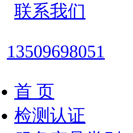
联系我们
13509698051
首 页
检测认证