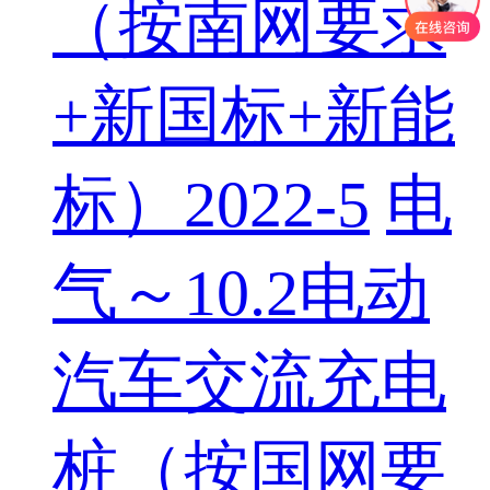
（按南网要求
+新国标+新能
标）2022-5
电
气～10.2电动
汽车交流充电
桩（按国网要