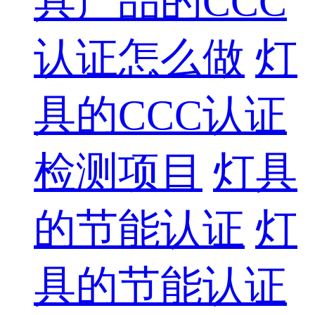
具产品的CCC
认证怎么做
灯
具的CCC认证
检测项目
灯具
的节能认证
灯
具的节能认证