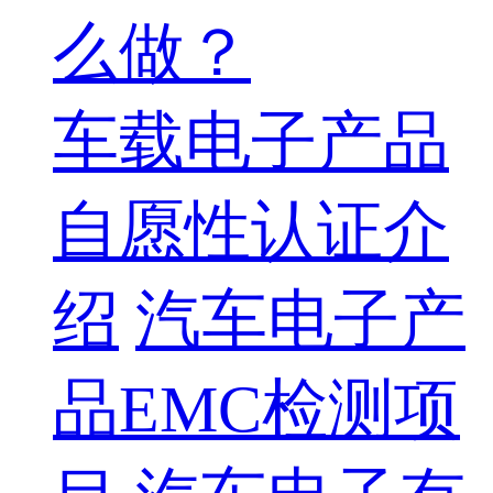
么做？
车载电子产品
自愿性认证介
绍
汽车电子产
品EMC检测项