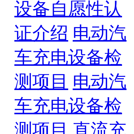
设备自愿性认
证介绍
电动汽
车充电设备检
测项目
电动汽
车充电设备检
测项目
直流充