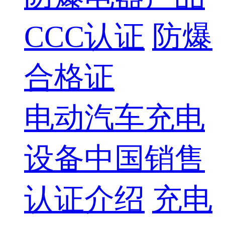
CCC认证
防爆
合格证
电动汽车充电
设备中国销售
认证介绍
充电