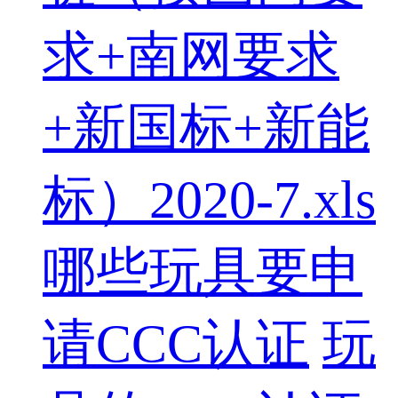
求+南网要求
+新国标+新能
标）2020-7.xls
哪些玩具要申
请CCC认证
玩