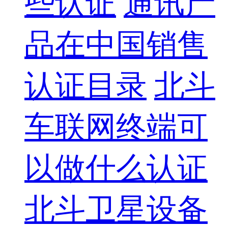
些认证
通讯产
品在中国销售
认证目录
北斗
车联网终端可
以做什么认证
北斗卫星设备