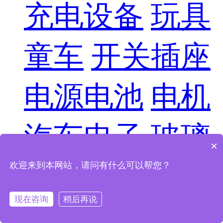
充电设备
玩具
童车
开关插座
电源电池
电机
汽车电子
玻璃
×
欢迎来到本网站，请问有什么可以帮您？
实验室中心
现在咨询
稍后再说
认证知识库