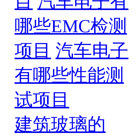
目
汽车电子有
哪些EMC检测
项目
汽车电子
有哪些性能测
试项目
建筑玻璃的