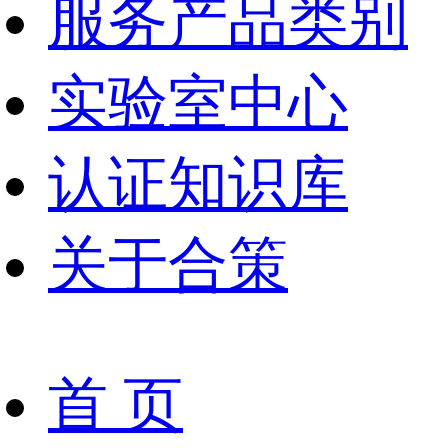
服务产品类别
实验室中心
认证知识库
关于合策
首 页