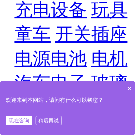
充电设备
玩具
童车
开关插座
电源电池
电机
汽车电子
玻璃
×
欢迎来到本网站，请问有什么可以帮您？
实验室中心
现在咨询
稍后再说
认证知识库