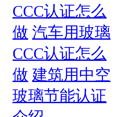
CCC认证怎么
做
汽车用玻璃
CCC认证怎么
做
建筑用中空
玻璃节能认证