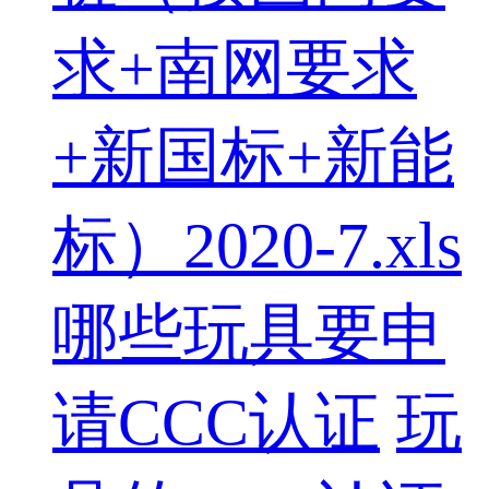
求+南网要求
+新国标+新能
标）2020-7.xls
哪些玩具要申
请CCC认证
玩