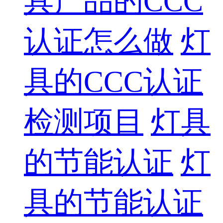
具产品的CCC
认证怎么做
灯
具的CCC认证
检测项目
灯具
的节能认证
灯
具的节能认证