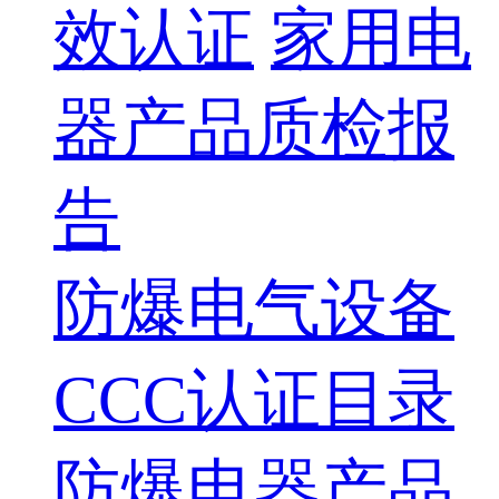
效认证
家用电
器产品质检报
告
防爆电气设备
CCC认证目录
防爆电器产品