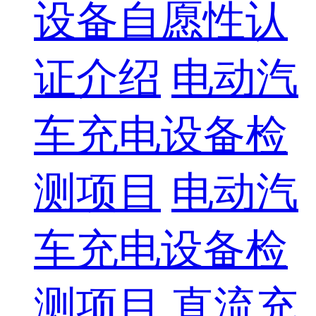
设备自愿性认
证介绍
电动汽
车充电设备检
测项目
电动汽
车充电设备检
测项目
直流充