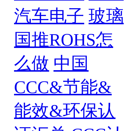
汽车电子
玻璃
国推ROHS怎
么做
中国
CCC&节能&
能效&环保认