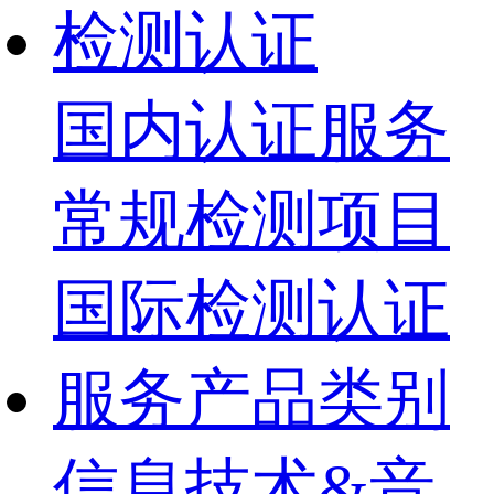
检测认证
国内认证服务
常规检测项目
国际检测认证
服务产品类别
信息技术&音