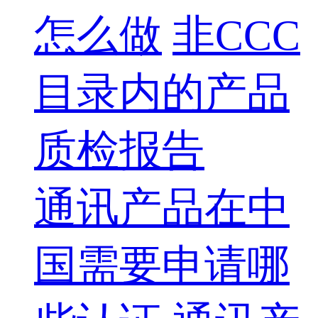
怎么做
非CCC
目录内的产品
质检报告
通讯产品在中
国需要申请哪