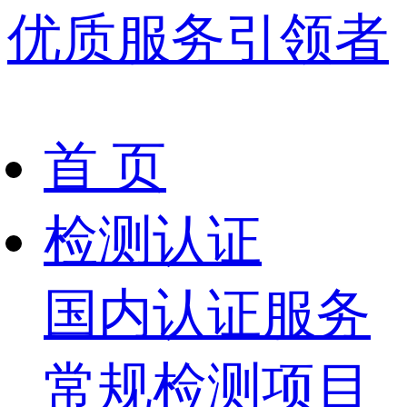
优质服务引领者
首 页
检测认证
国内认证服务
常规检测项目