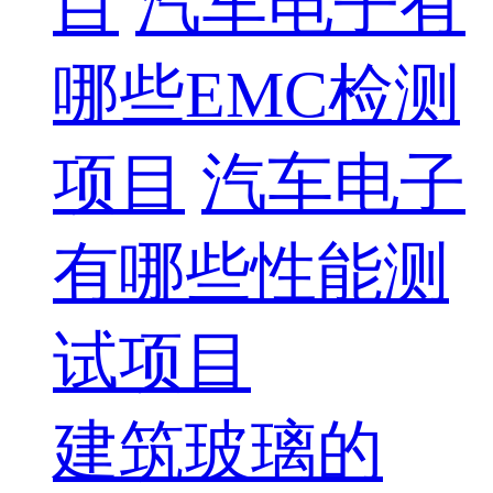
目
汽车电子有
哪些EMC检测
项目
汽车电子
有哪些性能测
试项目
建筑玻璃的