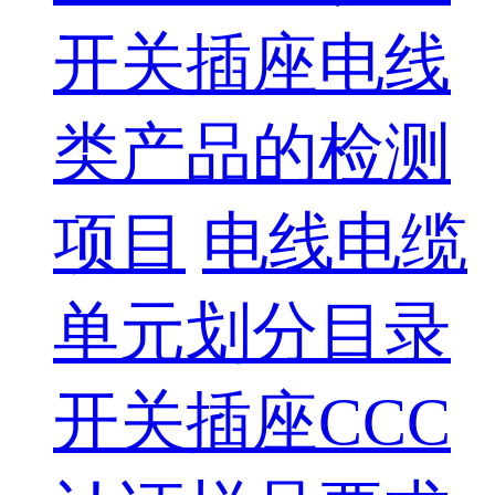
开关插座电线
类产品的检测
项目
电线电缆
单元划分目录
开关插座CCC