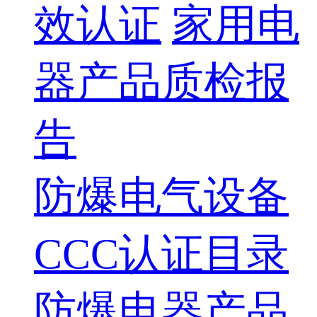
效认证
家用电
器产品质检报
告
防爆电气设备
CCC认证目录
防爆电器产品