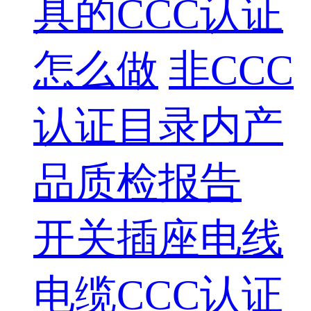
具的CCC认证
怎么做
非CCC
认证目录内产
品质检报告
开关插座电线
电缆CCC认证