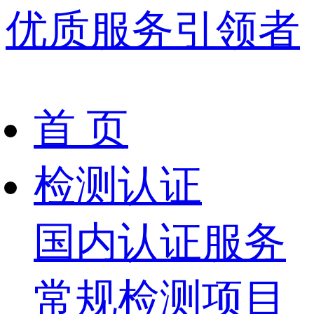
优质服务引领者
首 页
检测认证
国内认证服务
常规检测项目