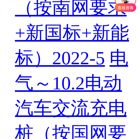
（按南网要求
+新国标+新能
标）2022-5
电
气～10.2电动
汽车交流充电
桩（按国网要