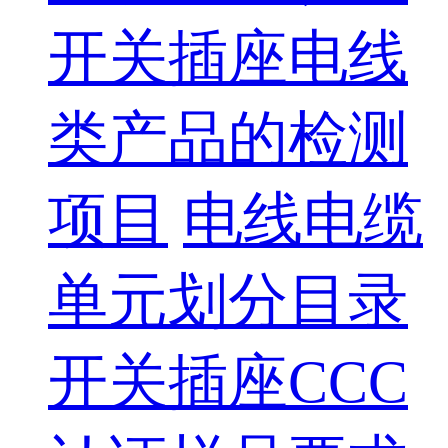
开关插座电线
类产品的检测
项目
电线电缆
单元划分目录
开关插座CCC