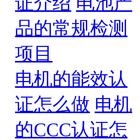
证介绍
电池产
品的常规检测
项目
电机的能效认
证怎么做
电机
的CCC认证怎