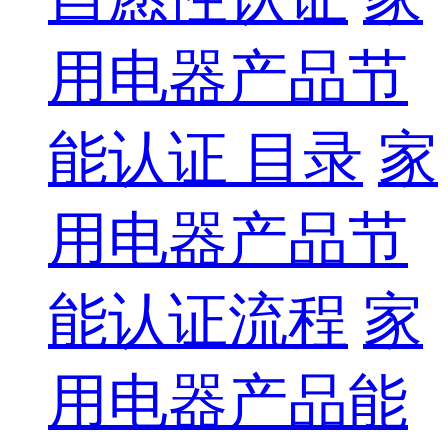
用电器产品节
能认证 目录
家
用电器产品节
能认证流程
家
用电器产品能