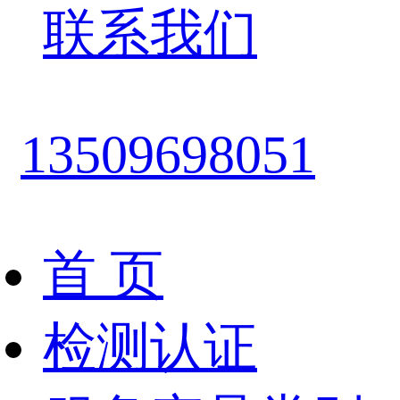
联系我们
13509698051
首 页
检测认证