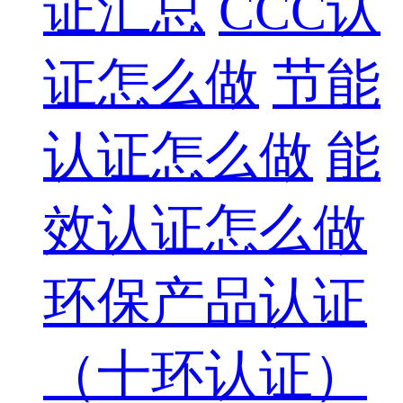
证汇总
CCC认
证怎么做
节能
认证怎么做
能
效认证怎么做
环保产品认证
（十环认证）