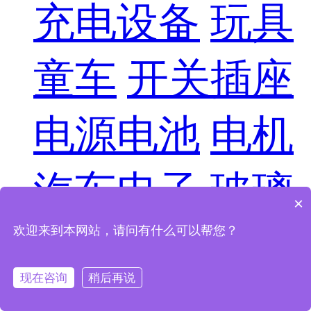
充电设备
玩具
童车
开关插座
电源电池
电机
汽车电子
玻璃
×
欢迎来到本网站，请问有什么可以帮您？
实验室中心
现在咨询
稍后再说
认证知识库