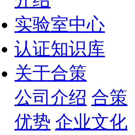
介绍
实验室中心
认证知识库
关于合策
公司介绍
合策
优势
企业文化