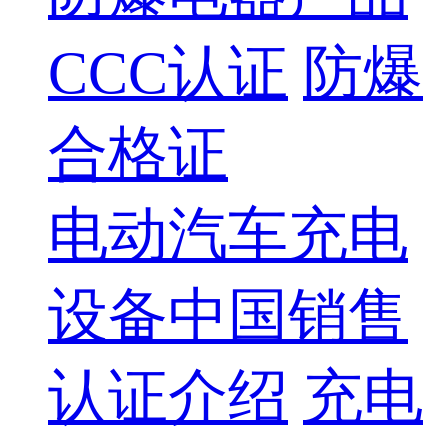
CCC认证
防爆
合格证
电动汽车充电
设备中国销售
认证介绍
充电