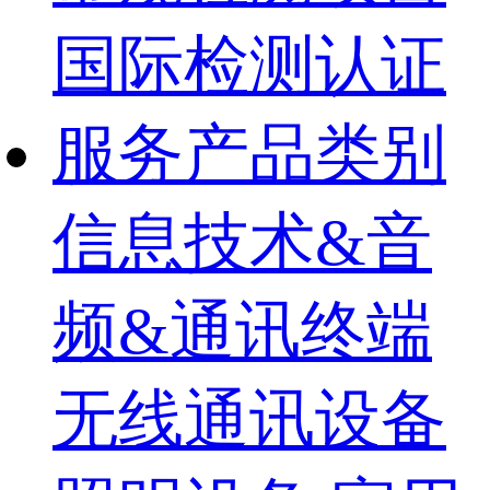
国际检测认证
服务产品类别
信息技术&音
频&通讯终端
无线通讯设备