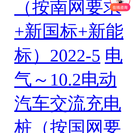
（按南网要求
+新国标+新能
标）2022-5
电
气～10.2电动
汽车交流充电
桩（按国网要