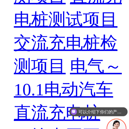
电桩测试项目
交流充电桩检
测项目
电气～
10.1电动汽车
可以介绍下你们的产品么
直流充电桩
你们是怎么收费的呢