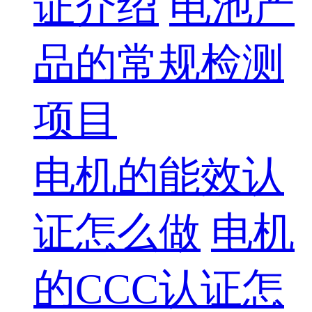
证介绍
电池产
品的常规检测
项目
电机的能效认
证怎么做
电机
的CCC认证怎