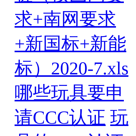
求+南网要求
+新国标+新能
标）2020-7.xls
哪些玩具要申
请CCC认证
玩