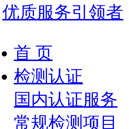
优质服务引领者
首 页
检测认证
国内认证服务
常规检测项目